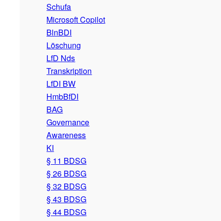
Schufa
Microsoft Copilot
BlnBDI
Löschung
LfD Nds
Transkription
LfDI BW
HmbBfDI
BAG
Governance
Awareness
KI
§ 11 BDSG
§ 26 BDSG
§ 32 BDSG
§ 43 BDSG
§ 44 BDSG