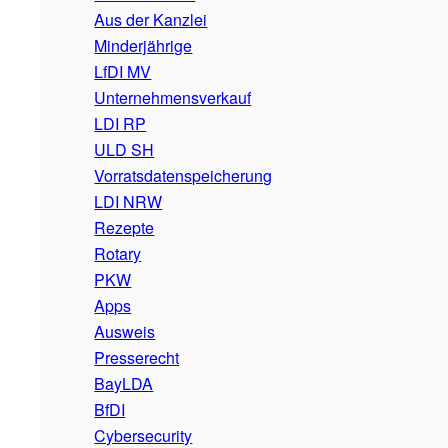
Aus der Kanzlei
Minderjährige
LfDI MV
Unternehmensverkauf
LDI RP
ULD SH
Vorratsdatenspeicherung
LDI NRW
Rezepte
Rotary
PKW
Apps
Ausweis
Presserecht
BayLDA
BfDI
Cybersecurity