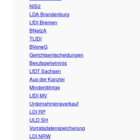
NIS2
LDA Brandenburg
LfDI Bremen
BNetzA
TLfDI
BVerwG
Gerichtsentscheidungen
Berufsgeheimnis
LfDT Sachsen
Aus der Kanzlei
Minderjährige
LfDI MV
Unternehmensverkauf
LDI RP
ULD SH
Vorratsdatenspeicherung
LDI NRW