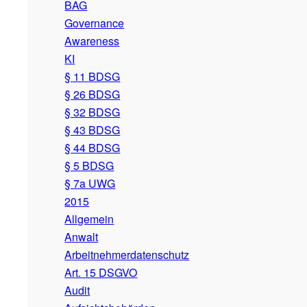
BAG
Governance
Awareness
KI
§ 11 BDSG
§ 26 BDSG
§ 32 BDSG
§ 43 BDSG
§ 44 BDSG
§ 5 BDSG
§ 7a UWG
2015
Allgemein
Anwalt
Arbeitnehmerdatenschutz
Art. 15 DSGVO
Audit