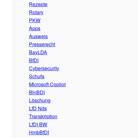
Rezepte
Rotary
PKW
Apps
Ausweis
Presserecht
BayLDA
BfDI
Cybersecurity
Schufa
Microsoft Copilot
BlnBDI
Löschung
LfD Nds
Transkription
LfDI BW
HmbBfDI