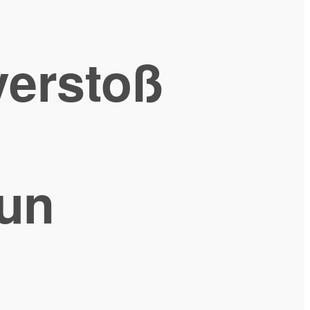
verstoß
run