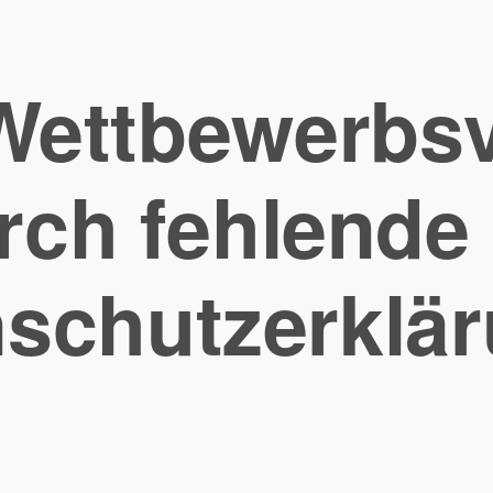
Wettbewerbs
rch fehlende
schutzerklä