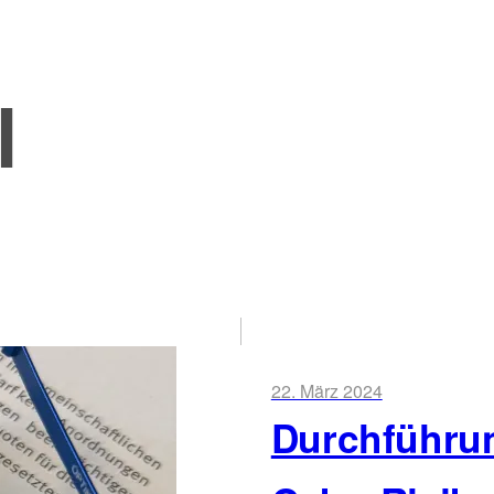
l
22. März 2024
Durchführu