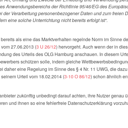
 des Anwendungsbereichs der Richtlinie 95/46/EG des Europäi
i der Verarbeitung personenbezogener Daten und zum freien Dat
rn eine solche Unterrichtung nicht bereits erfolgt ist“.
ereits als eine das Marktverhalten regelnde Norm im Sinne de
 vom 27.06.2013 (
3 U 26/12
) hervorgeht. Auch wenn der in die
ndung des Urteils des OLG Hamburg anschauen. In diesem Urtei
tbewerbers schützen solle, indem gleiche Wettbewerbsbedingun
i daher eine Regelung im Sinne des § 4 Nr. 11 UWG, die dazu b
n seinem Urteil vom 18.02.2014 (
3-10 O 86/12
) schon ähnlich en
anbieter zukünftig unbedingt darauf achten, ihre Nutzer gena
ren und ihnen so eine fehlerfreie Datenschutzerklärung vorzuha