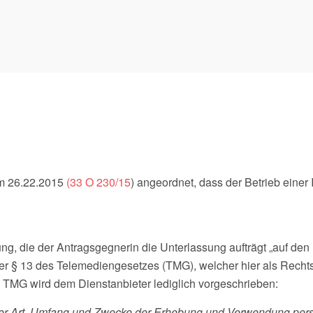
om 26.22.2015
(33 O 230/15
) angeordnet, dass der Betrieb einer
gung, die der Antragsgegnerin die Unterlassung aufträgt „auf d
Der § 13 des Telemediengesetzes (TMG), welcher hier als Recht
 1 TMG wird dem Dienstanbieter lediglich vorgeschrieben:
er Art, Umfang und Zwecke der Erhebung und Verwendung per