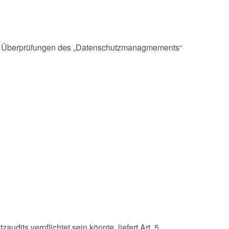
ige Überprüfungen des „Datenschutzmanagmements“
dits verpflichtet sein könnte, liefert Art. 5