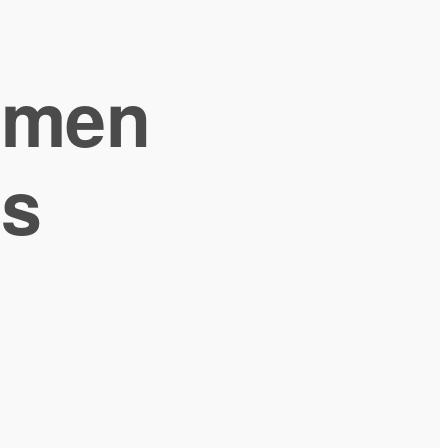
hmen
ts