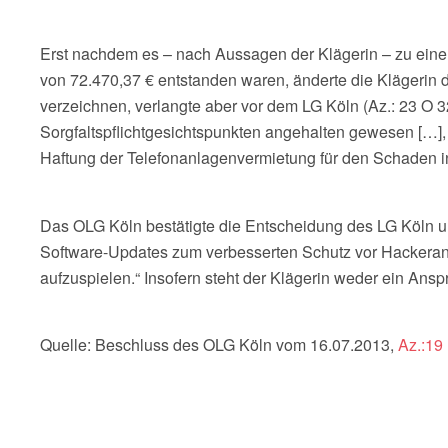
Erst nachdem es – nach Aussagen der Klägerin – zu eine
von 72.470,37 € entstanden waren, änderte die Klägerin 
verzeichnen, verlangte aber vor dem LG Köln (Az.: 23 O 
Sorgfaltspflichtgesichtspunkten angehalten gewesen […], 
Haftung der Telefonanlagenvermietung für den Schaden i
Das OLG Köln bestätigte die Entscheidung des LG Köln und s
Software-Updates zum verbesserten Schutz vor Hackerangr
aufzuspielen.“ Insofern steht der Klägerin weder ein Ansp
Quelle: Beschluss des OLG Köln vom 16.07.2013,
Az.:19