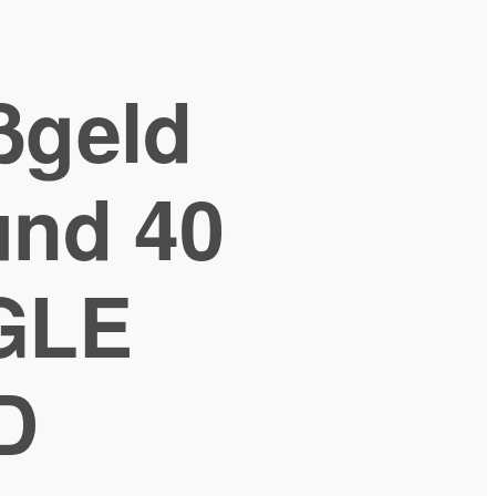
ßgeld
nd 40
GLE
D