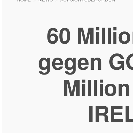
60 Mill
gegen G
Milli
IRE