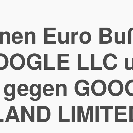
ionen Euro Bu
OOGLE LLC u
on gegen GOO
LAND LIMITE