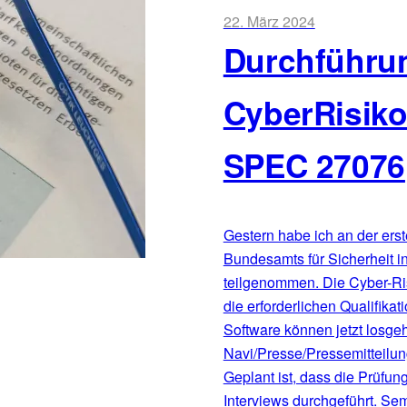
22. März 2024
Durchführu
CyberRisik
SPEC 27076
Gestern habe ich an der er
Bundesamts für Sicherheit in
teilgenommen. Die Cyber-Ri
die erforderlichen Qualifika
Software können jetzt losge
Navi/Presse/Pressemitteil
Geplant ist, dass die Prüfun
Interviews durchgeführt. Sem