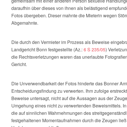
gemeinsam mit einer anderen Person sexuelle Handlungen
daraufhin über dieses von ihnen als belästigend empfun
Fotos übergeben. Dieser mahnte die Mieterin wegen Stör
Abgemahnte.
Die durch den Vermieter im Prozess als Beweise eingebra
Landgericht Bonn festgestellte (Az.:
6 S 235/05
) Verletzu
die Rechtsverletzungen waren das unerlaubte Fotografiere
Gericht.
Die Unverwendbarkeit der Fotos hinderte das Bonner Amt
Entscheidungsfindung zu verwerten. Ihm zufolge erstreckt
Beweise untersagt, nicht auf die Aussagen aus der Zeuge
Umgehung eines nicht zu verwertenden Beweismittels. In
die auf sinnlichen Wahrnehmungen des streitgegenständ
festgehaltenen Momentaufnahmen durch die Zeugen ließ d