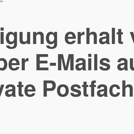
ligung erhalt
ber E-Mails a
vate Postfac