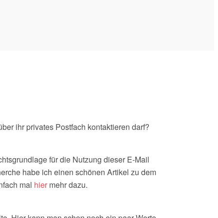
er ihr privates Postfach kontaktieren darf?
echtsgrundlage für die Nutzung dieser E-Mail
herche habe ich einen schönen Artikel zu dem
infach mal
hier
mehr dazu.
te. Hier kann man schon noch ein paar Worte