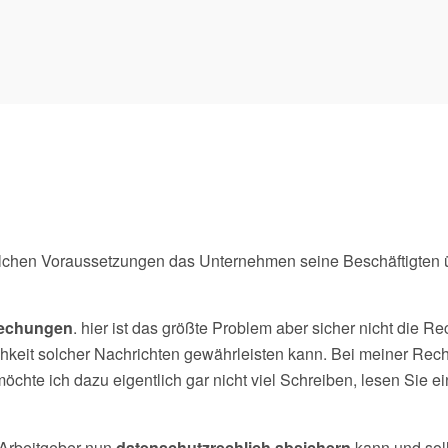
 welchen Voraussetzungen das Unternehmen seine Beschäftigten üb
rechungen
. hier ist das größte Problem aber sicher nicht die R
ichkeit solcher Nachrichten gewährleisten kann. Bei meiner Rec
hte ich dazu eigentlich gar nicht viel Schreiben, lesen Sie e
 Arbeitgeber nun
datenschutzrechlich absichern
kann und soll