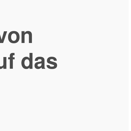
 von
uf das
h