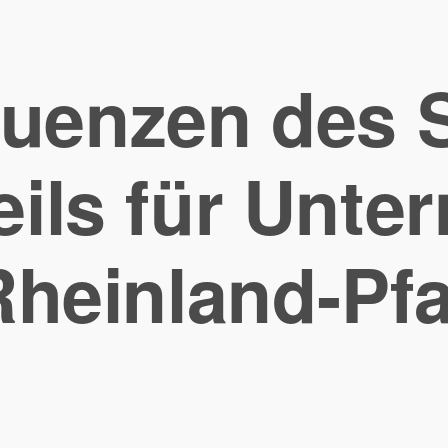
uenzen des S
eils für Unt
Rheinland-Pfa