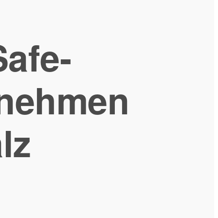
afe-
ernehmen
lz