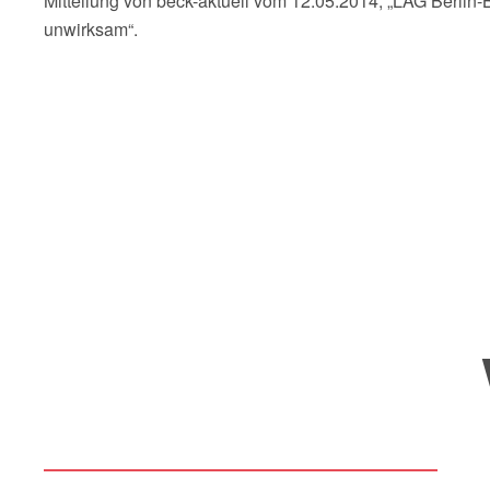
Mitteilung von beck-aktuell vom 12.05.2014, „LAG Berlin
unwirksam“.