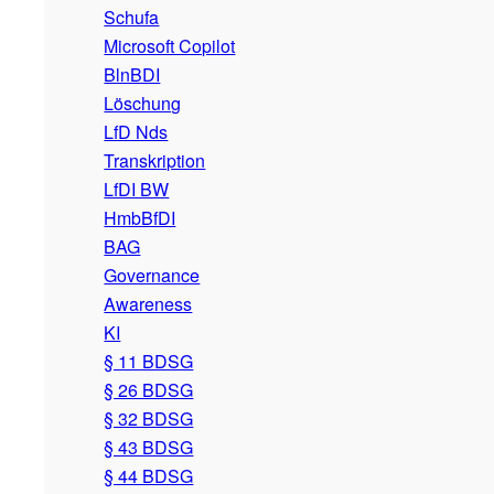
Schufa
Microsoft Copilot
BlnBDI
Löschung
LfD Nds
Transkription
LfDI BW
HmbBfDI
BAG
Governance
Awareness
KI
§ 11 BDSG
§ 26 BDSG
§ 32 BDSG
§ 43 BDSG
§ 44 BDSG