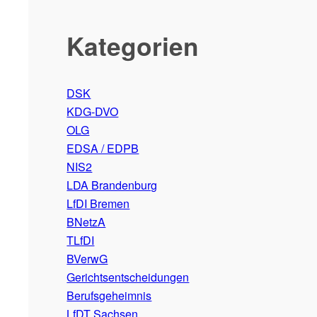
Kategorien
DSK
KDG-DVO
OLG
EDSA / EDPB
NIS2
LDA Brandenburg
LfDI Bremen
BNetzA
TLfDI
BVerwG
Gerichtsentscheidungen
Berufsgeheimnis
LfDT Sachsen