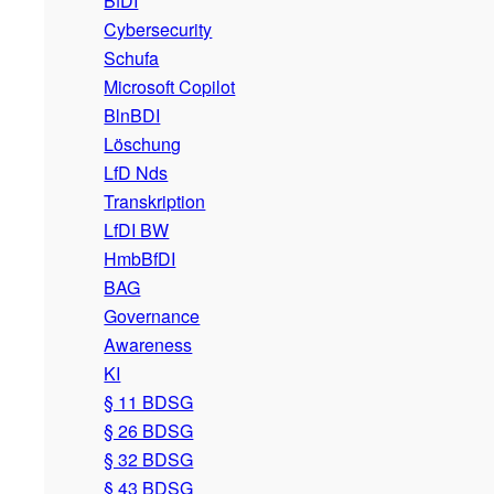
BfDI
Cybersecurity
Schufa
Microsoft Copilot
BlnBDI
Löschung
LfD Nds
Transkription
LfDI BW
HmbBfDI
BAG
Governance
Awareness
KI
§ 11 BDSG
§ 26 BDSG
§ 32 BDSG
§ 43 BDSG