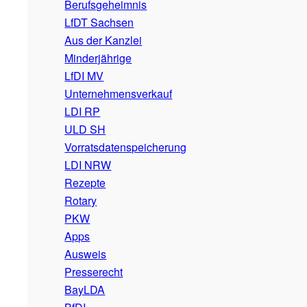
Berufsgeheimnis
LfDT Sachsen
Aus der Kanzlei
Minderjährige
LfDI MV
Unternehmensverkauf
LDI RP
ULD SH
Vorratsdatenspeicherung
LDI NRW
Rezepte
Rotary
PKW
Apps
Ausweis
Presserecht
BayLDA