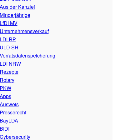
Aus der Kanzlei
Minderjährige
LfDI MV
Unternehmensverkauf
LDI RP
ULD SH
Vorratsdatenspeicherung
LDI NRW
Rezepte
Rotary
PKW
Apps
Ausweis
Presserecht
BayLDA
BfDI
Cybersecurity