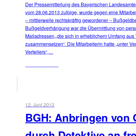
Der Pressemitteilung des Bayerischen Landesamtes
vom 28.06.2013 zufolge, wurde gegen eine Mitarbe
– mittlerweile rechtskräftig gewordener – Bußgeldb
Bußgeldverhängung war die Übermittlung von per
Mailadressen,„die sich in erheblichem Umfang a
zusammensetzen“. Die Mitarbeiterin hatte „unter Ve
Verteilers“,…
ZUM ARTIKEL
12. Juni 2013
BGH: Anbringen von 
durch Detektive an f