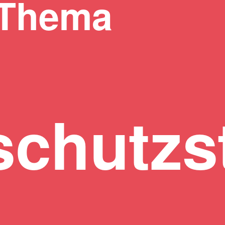
 Thema
chutzst