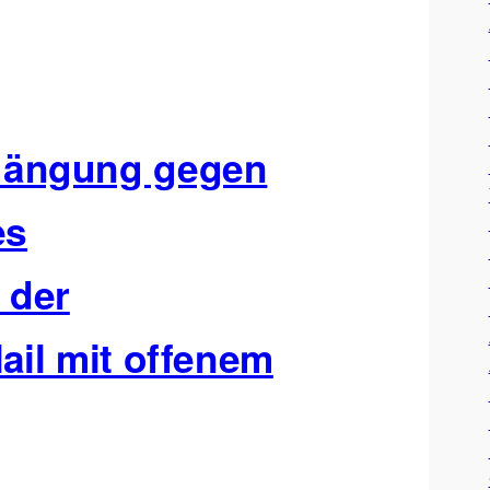
hängung gegen
es
 der
ail mit offenem