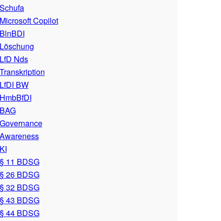
Schufa
Microsoft Copilot
BlnBDI
Löschung
LfD Nds
Transkription
LfDI BW
HmbBfDI
BAG
Governance
Awareness
KI
§ 11 BDSG
§ 26 BDSG
§ 32 BDSG
§ 43 BDSG
§ 44 BDSG