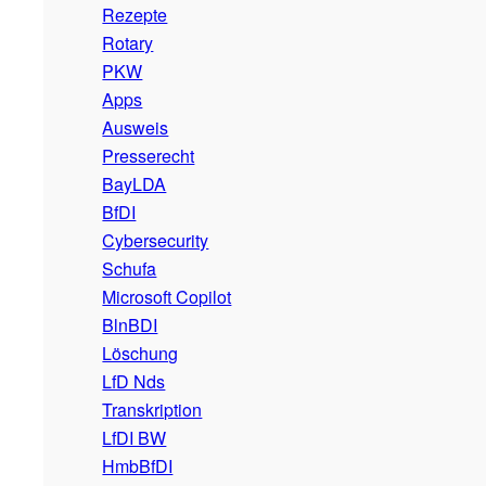
Rezepte
Rotary
PKW
Apps
Ausweis
Presserecht
BayLDA
BfDI
Cybersecurity
Schufa
Microsoft Copilot
BlnBDI
Löschung
LfD Nds
Transkription
LfDI BW
HmbBfDI