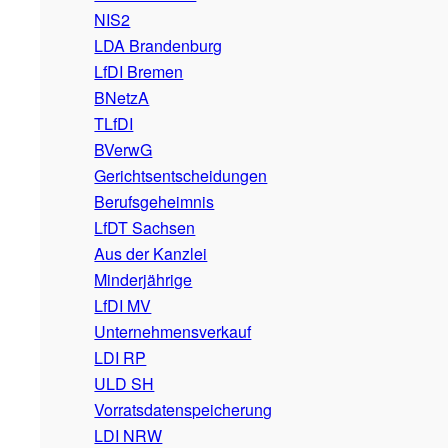
NIS2
LDA Brandenburg
LfDI Bremen
BNetzA
TLfDI
BVerwG
Gerichtsentscheidungen
Berufsgeheimnis
LfDT Sachsen
Aus der Kanzlei
Minderjährige
LfDI MV
Unternehmensverkauf
LDI RP
ULD SH
Vorratsdatenspeicherung
LDI NRW