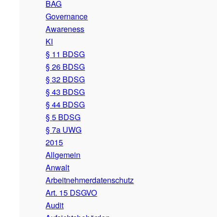
BAG
Governance
Awareness
KI
§ 11 BDSG
§ 26 BDSG
§ 32 BDSG
§ 43 BDSG
§ 44 BDSG
§ 5 BDSG
§ 7a UWG
2015
Allgemein
Anwalt
Arbeitnehmerdatenschutz
Art. 15 DSGVO
Audit