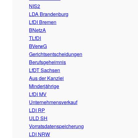
NIS2
LDA Brandenburg
LfDI Bremen
BNetzA
TLfDI
BVerwG
Gerichtsentscheidungen
Berufsgeheimnis
LfDT Sachsen
Aus der Kanzlei
Minderjährige
LfDI MV
Unternehmensverkauf
LDI RP
ULD SH
Vorratsdatenspeicherung
LDI NRW