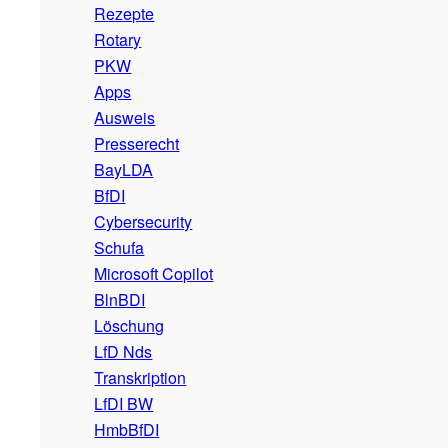
Rezepte
Rotary
PKW
Apps
Ausweis
Presserecht
BayLDA
BfDI
Cybersecurity
Schufa
Microsoft Copilot
BlnBDI
Löschung
LfD Nds
Transkription
LfDI BW
HmbBfDI