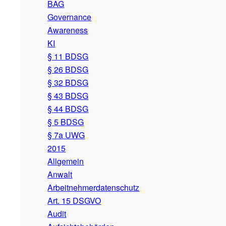
BAG
Governance
Awareness
KI
§ 11 BDSG
§ 26 BDSG
§ 32 BDSG
§ 43 BDSG
§ 44 BDSG
§ 5 BDSG
§ 7a UWG
2015
Allgemein
Anwalt
Arbeitnehmerdatenschutz
Art. 15 DSGVO
Audit