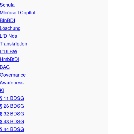
Schufa
Microsoft Copilot
BlnBDI
Löschung
LfD Nds
Transkription
LfDI BW
HmbBfDI
BAG
Governance
Awareness
KI
§ 11 BDSG
§ 26 BDSG
§ 32 BDSG
§ 43 BDSG
§ 44 BDSG