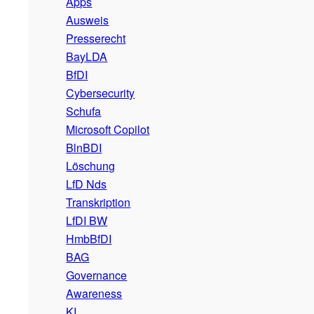
Apps
Ausweis
Presserecht
BayLDA
BfDI
Cybersecurity
Schufa
Microsoft Copilot
BlnBDI
Löschung
LfD Nds
Transkription
LfDI BW
HmbBfDI
BAG
Governance
Awareness
KI