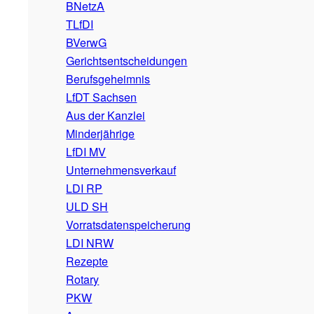
BNetzA
TLfDI
BVerwG
Gerichtsentscheidungen
Berufsgeheimnis
LfDT Sachsen
Aus der Kanzlei
Minderjährige
LfDI MV
Unternehmensverkauf
LDI RP
ULD SH
Vorratsdatenspeicherung
LDI NRW
Rezepte
Rotary
PKW